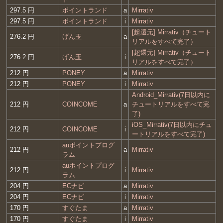
297.5 円
ポイントランド
a
Mirrativ
297.5 円
ポイントランド
i
Mirrativ
[超還元] Mirrativ（チュート
276.2 円
げん玉
a
リアルをすべて完了）
[超還元] Mirrativ（チュート
276.2 円
げん玉
i
リアルをすべて完了）
212 円
PONEY
a
Mirrativ
212 円
PONEY
i
Mirrativ
Android_Mirrativ(7日以内に
212 円
COINCOME
a
チュートリアルをすべて完
了)
iOS_Mirrativ(7日以内にチュ
212 円
COINCOME
i
ートリアルをすべて完了)
auポイントプログ
212 円
a
Mirrativ
ラム
auポイントプログ
212 円
i
Mirrativ
ラム
204 円
ECナビ
a
Mirrativ
204 円
ECナビ
i
Mirrativ
170 円
すぐたま
a
Mirrativ
170 円
すぐたま
i
Mirrativ