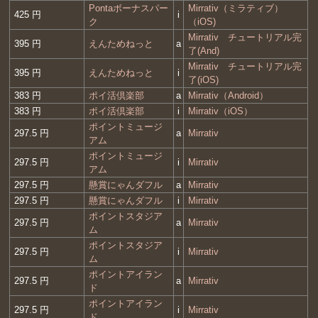
Pontaボーナスパー
Mirrativ（ミラティブ）
425 円
i
ク
（iOS)
Mirrativ チュートリアル完
395 円
えんためねっと
a
了(And)
Mirrativ チュートリアル完
395 円
えんためねっと
i
了(iOS)
383 円
ポイ活倶楽部
a
Mirrativ（Android）
383 円
ポイ活倶楽部
i
Mirrativ（iOS）
ポイントミュージ
297.5 円
a
Mirrativ
アム
ポイントミュージ
297.5 円
i
Mirrativ
アム
297.5 円
懸賞にゃんダフル
a
Mirrativ
297.5 円
懸賞にゃんダフル
i
Mirrativ
ポイントスタジア
297.5 円
a
Mirrativ
ム
ポイントスタジア
297.5 円
i
Mirrativ
ム
ポイントアイラン
297.5 円
a
Mirrativ
ド
ポイントアイラン
297.5 円
i
Mirrativ
ド