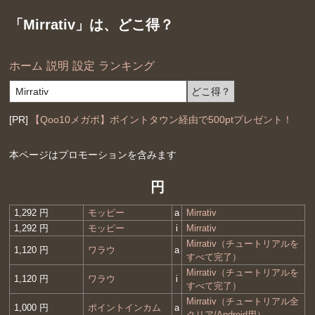
「Mirrativ」は、どこ得？
ホーム
説明
設定
ランキング
[PR]
【Qoo10メガポ】ポイントタウン経由で500ptプレゼント！
本ページはプロモーションを含みます
円
1,292 円
モッピー
a
Mirrativ
1,292 円
モッピー
i
Mirrativ
Mirrativ（チュートリアルを
1,120 円
ワラウ
a
すべて完了）
Mirrativ（チュートリアルを
1,120 円
ワラウ
i
すべて完了）
Mirrativ（チュートリアル全
1,000 円
ポイントインカム
a
クリア/Android用）