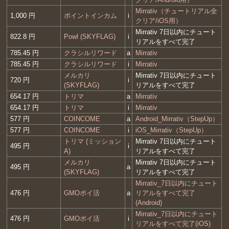
Mirrativ（チュートリアル全
1,000 円
ポイントインカム
i
クリア/iOS用）
Mirrativ 7日以内にチュート
822.8 円
Powl (SKYFLAG)
i
リアルをすべて完了
785.45 円
クラシルリワード
a
Mirrativ
785.45 円
クラシルリワード
i
Mirrativ
メルカリ
Mirrativ 7日以内にチュート
720 円
i
(SKYFLAG)
リアルをすべて完了
654.17 円
トリマ
a
Mirrativ
654.17 円
トリマ
i
Mirrativ
577 円
COINCOME
a
Android_Mirrativ（StepUp）
577 円
COINCOME
i
iOS_Mirrativ（StepUp）
トリマ (ミッション
Mirrativ 7日以内にチュート
495 円
i
A)
リアルをすべて完了
メルカリ
Mirrativ 7日以内にチュート
495 円
a
(SKYFLAG)
リアルをすべて完了
Mirrativ_7日以内にチュート
476 円
GMOポイ活
a
リアルをすべて完了
(Android)
Mirrativ_7日以内にチュート
476 円
GMOポイ活
i
リアルをすべて完了(iOS)