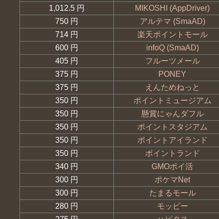
1,012.5 円
MIKOSHI (AppDriver)
750 円
アルテマ (SmaAD)
714 円
楽天ポイントモール
600 円
infoQ (SmaAD)
405 円
フルーツメール
375 円
PONEY
375 円
えんためねっと
350 円
ポイントミュージアム
350 円
懸賞にゃんダフル
350 円
ポイントスタジアム
350 円
ポイントアイランド
350 円
ポイントランド
340 円
GMOポイ活
300 円
ポケマNet
300 円
たまるモール
280 円
モッピー