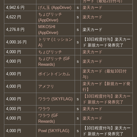
カード（最短2日付与）
4,942.6 円
げん玉 (AppDriver)
s
楽天カード
ちょびリッチ
4,622 円
s
楽天カード
(AppDriver)
MIKOSHI
4,276.8 円
s
楽天カード
(AppDriver)
トリマ (ミッション
【10日程度付与】楽天カー
4,000.16 円
s
A)
ド 新規カード発券完了
4,000 円
ちょびリッチ
楽天カード
ちょびリッチ (GF
4,000 円
s
楽天カード
Rewards)
楽天カード（最短10日付
4,000 円
ポイントインカム
与）
楽天カード【新規カード発
4,000 円
アメフリ
行】
【10日程度付与】楽天カー
4,000 円
ワラウ (SKYFLAG)
s
ド 新規カード発券完了
4,000 円
ワラウ
s
楽天カード
ワラウ (GF
4,000 円
s
楽天カード
Rewards)
【10日程度付与】楽天カー
4,000 円
Powl (SKYFLAG)
s
ド 新規カード発券完了