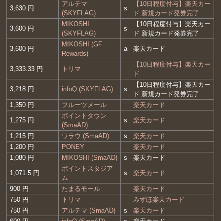
アルテマ
【10日程度付与】楽天カー
3,630 円
s
(SKYFLAG)
ド 新規カード発券完了
MIKOSHI
【10日程度付与】楽天カー
3,600 円
s
(SKYFLAG)
ド 新規カード発券完了
MIKOSHI (GF
3,600 円
a
楽天カード
Rewards)
【10日程度付与】楽天カー
3,333.33 円
トリマ
ド
【10日程度付与】楽天カー
3,218 円
infoQ (SKYFLAG)
s
ド 新規カード発券完了
1,350 円
フルーツメール
楽天カード
ポイントタウン
1,275 円
s
楽天カード
(SmaAD)
1,215 円
ワラウ (SmaAD)
s
楽天カード
1,200 円
PONEY
楽天カード
1,080 円
MIKOSHI (SmaAD)
s
楽天カード
ポイントスタジア
1,071.5 円
s
楽天カード
ム
900 円
たまるモール
楽天カード
750 円
トリマ
みずほ楽天カード
750 円
アルテマ (SmaAD)
s
楽天カード