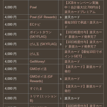
【JCBキャンペーン実施
4,000 円
Powl
中！合計最大12,700円分】
楽天カードプレミアム
4,000 円
Powl (GF Rewards)
s
楽天カード
最短10日で承認！楽天カー
4,000 円
ECナビ
ド
ポイントタウン
【10日程度付与】楽天カー
4,000 円
s
(SKYFLAG)
ド 新規カード発券完了
【10日程度付与】楽天カー
4,000 円
げん玉 (SKYFLAG)
s
ド 新規カード発券完了
楽天カード【最短10日でポ
4,000 円
げん玉
イントGET】...
4,000 円
GetMoney!
楽天カード
【楽天カード】新規カード
4,000 円
GMOポイ活
発行
GMOポイ活 (GF
4,000 円
s
楽天カード
Rewards)
【楽天カード】新規カード
4,000 円
すぐたま
発行
トリマ (ミッション
4,000 円
i
楽天カード
B)
【10日程度付与】楽天カー