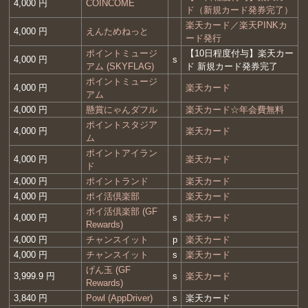
4,000 円
COINCOME
ド（新規カード発券完了）
楽天カード／楽天PINKカ
4,000 円
えんためねっと
ード発行
ポイントミュージ
【10日程度付与】楽天カー
4,000 円
s
アム (SKYFLAG)
ド 新規カード発券完了
ポイントミュージ
4,000 円
楽天カード
アム
4,000 円
懸賞にゃんダフル
楽天カード☆年会費無料
ポイントスタジア
4,000 円
楽天カード
ム
ポイントアイラン
4,000 円
楽天カード
ド
4,000 円
ポイントランド
楽天カード
4,000 円
ポイ活倶楽部
楽天カード
ポイ活倶楽部 (GF
4,000 円
s
楽天カード
Rewards)
4,000 円
チャンスイット
p
楽天カード
4,000 円
チャンスイット
s
楽天カード
げん玉 (GF
3,999.9 円
s
楽天カード
Rewards)
3,840 円
Powl (AppDriver)
s
楽天カード