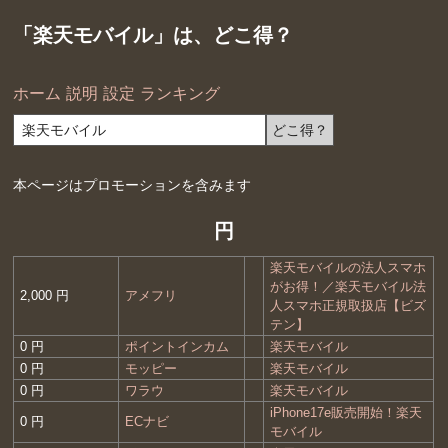
「楽天モバイル」は、どこ得？
ホーム
説明
設定
ランキング
本ページはプロモーションを含みます
円
楽天モバイルの法人スマホ
がお得！／楽天モバイル法
2,000 円
アメフリ
人スマホ正規取扱店【ビズ
テン】
0 円
ポイントインカム
楽天モバイル
0 円
モッピー
楽天モバイル
0 円
ワラウ
楽天モバイル
iPhone17e販売開始！楽天
0 円
ECナビ
モバイル