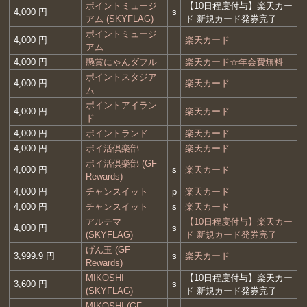
ポイントミュージ
【10日程度付与】楽天カー
4,000 円
s
アム (SKYFLAG)
ド 新規カード発券完了
ポイントミュージ
4,000 円
楽天カード
アム
4,000 円
懸賞にゃんダフル
楽天カード☆年会費無料
ポイントスタジア
4,000 円
楽天カード
ム
ポイントアイラン
4,000 円
楽天カード
ド
4,000 円
ポイントランド
楽天カード
4,000 円
ポイ活倶楽部
楽天カード
ポイ活倶楽部 (GF
4,000 円
s
楽天カード
Rewards)
4,000 円
チャンスイット
p
楽天カード
4,000 円
チャンスイット
s
楽天カード
アルテマ
【10日程度付与】楽天カー
4,000 円
s
(SKYFLAG)
ド 新規カード発券完了
げん玉 (GF
3,999.9 円
s
楽天カード
Rewards)
MIKOSHI
【10日程度付与】楽天カー
3,600 円
s
(SKYFLAG)
ド 新規カード発券完了
MIKOSHI (GF