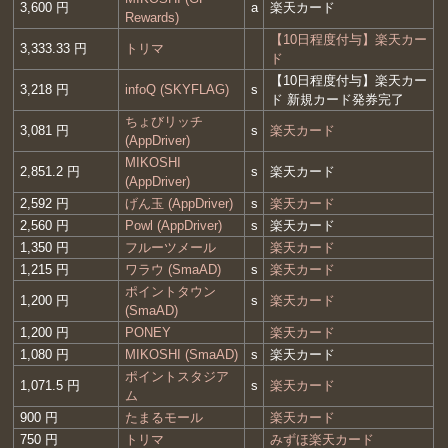
3,600 円
a
楽天カード
Rewards)
【10日程度付与】楽天カー
3,333.33 円
トリマ
ド
【10日程度付与】楽天カー
3,218 円
infoQ (SKYFLAG)
s
ド 新規カード発券完了
ちょびリッチ
3,081 円
s
楽天カード
(AppDriver)
MIKOSHI
2,851.2 円
s
楽天カード
(AppDriver)
2,592 円
げん玉 (AppDriver)
s
楽天カード
2,560 円
Powl (AppDriver)
s
楽天カード
1,350 円
フルーツメール
楽天カード
1,215 円
ワラウ (SmaAD)
s
楽天カード
ポイントタウン
1,200 円
s
楽天カード
(SmaAD)
1,200 円
PONEY
楽天カード
1,080 円
MIKOSHI (SmaAD)
s
楽天カード
ポイントスタジア
1,071.5 円
s
楽天カード
ム
900 円
たまるモール
楽天カード
750 円
トリマ
みずほ楽天カード