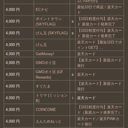
12,700円分】
最短10日で承認！楽天カー
4,000 円
ECナビ
ド
ポイントタウン
【10日程度付与】楽天カー
4,000 円
s
(SKYFLAG)
ド 新規カード発券完了
【10日程度付与】楽天カー
4,000 円
げん玉 (SKYFLAG)
s
ド 新規カード発券完了
楽天カード【最短10日でポ
4,000 円
げん玉
イントGET】...
4,000 円
GetMoney!
楽天カード
【楽天カード】新規カード
4,000 円
GMOポイ活
発行
GMOポイ活 (GF
4,000 円
s
楽天カード
Rewards)
【楽天カード】新規カード
4,000 円
すぐたま
発行
トリマ (ミッション
4,000 円
i
楽天カード
B)
【10日程度付与】楽天カー
4,000 円
COINCOME
ド（新規カード発券完了）
楽天カード／楽天PINKカ
4,000 円
えんためねっと
ード発行