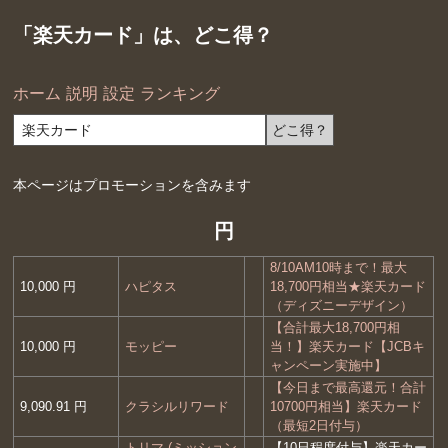
「楽天カード」は、どこ得？
ホーム
説明
設定
ランキング
本ページはプロモーションを含みます
円
8/10AM10時まで！最大
10,000 円
ハピタス
18,700円相当★楽天カード
（ディズニーデザイン）
【合計最大18,700円相
10,000 円
モッピー
当！】楽天カード【JCBキ
ャンペーン実施中】
【今日まで最高還元！合計
9,090.91 円
クラシルリワード
10700円相当】楽天カード
（最短2日付与）
トリマ (ミッション
【10日程度付与】楽天カー