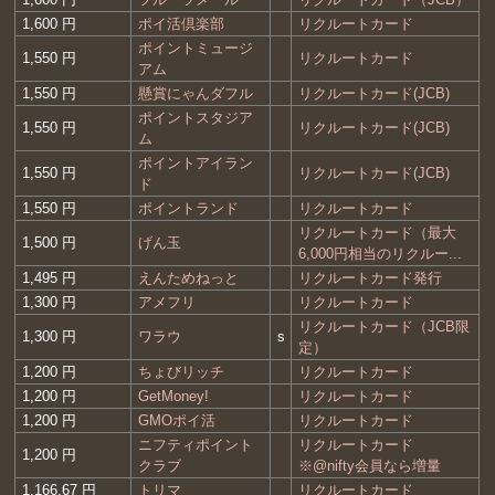
1,600 円
ポイ活倶楽部
リクルートカード
ポイントミュージ
1,550 円
リクルートカード
アム
1,550 円
懸賞にゃんダフル
リクルートカード(JCB)
ポイントスタジア
1,550 円
リクルートカード(JCB)
ム
ポイントアイラン
1,550 円
リクルートカード(JCB)
ド
1,550 円
ポイントランド
リクルートカード
リクルートカード（最大
1,500 円
げん玉
6,000円相当のリクルー...
1,495 円
えんためねっと
リクルートカード発行
1,300 円
アメフリ
リクルートカード
リクルートカード（JCB限
1,300 円
ワラウ
s
定）
1,200 円
ちょびリッチ
リクルートカード
1,200 円
GetMoney!
リクルートカード
1,200 円
GMOポイ活
リクルートカード
ニフティポイント
リクルートカード
1,200 円
クラブ
※@nifty会員なら増量
1,166.67 円
トリマ
リクルートカード