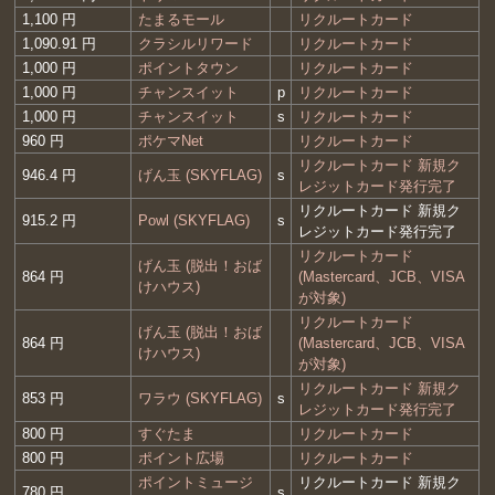
1,100 円
たまるモール
リクルートカード
1,090.91 円
クラシルリワード
リクルートカード
1,000 円
ポイントタウン
リクルートカード
1,000 円
チャンスイット
p
リクルートカード
1,000 円
チャンスイット
s
リクルートカード
960 円
ポケマNet
リクルートカード
リクルートカード 新規ク
946.4 円
げん玉 (SKYFLAG)
s
レジットカード発行完了
リクルートカード 新規ク
915.2 円
Powl (SKYFLAG)
s
レジットカード発行完了
リクルートカード
げん玉 (脱出！おば
864 円
(Mastercard、JCB、VISA
けハウス)
が対象)
リクルートカード
げん玉 (脱出！おば
864 円
(Mastercard、JCB、VISA
けハウス)
が対象)
リクルートカード 新規ク
853 円
ワラウ (SKYFLAG)
s
レジットカード発行完了
800 円
すぐたま
リクルートカード
800 円
ポイント広場
リクルートカード
ポイントミュージ
リクルートカード 新規ク
780 円
s