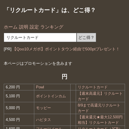
「リクルートカード」は、どこ得？
ホーム
説明
設定
ランキング
[PR]
【Qoo10メガポ】ポイントタウン経由で500ptプレゼント！
本ページはプロモーションを含みます
円
6,200 円
Powl
リクルートカード
【週末高還元】リクルート
5,100 円
ポイントインカム
カード
8/9まで高還元リクルート
5,000 円
モッピー
カード
【週末還元★最大12,500円
4,500 円
ハピタス
相当】リクルートカード
1,600 円
フルーツメール
リクルートカード（JCB）