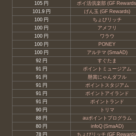
105 円
ポイ活倶楽部 (GF Rewards
101.9 円
げん玉 (GF Rewards)
100 円
ちょびリッチ
100 円
アメフリ
100 円
ワラウ
100 円
PONEY
100 円
アルテマ (SmaAD)
92 円
すぐたま
91 円
ポイントミュージアム
91 円
懸賞にゃんダフル
91 円
ポイントスタジアム
91 円
ポイントアイランド
91 円
ポイントランド
90 円
トリマ
88 円
auポイントプログラム
80 円
infoQ (SmaAD)
78 円
ちょびリッチ (GF Rewards